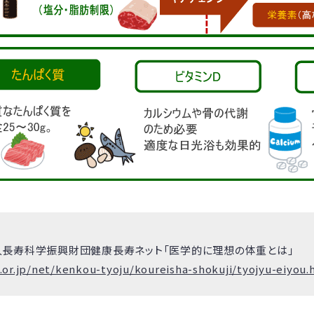
長寿科学振興財団健康長寿ネット「医学的に理想の体重とは」
.or.jp/net/kenkou-tyoju/koureisha-shokuji/tyojyu-eiyou.