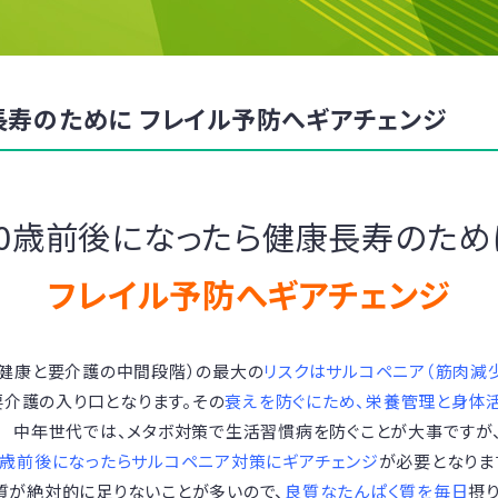
長寿のために フレイル予防へギアチェンジ
70歳前後になったら健康長寿のため
フレイル予防へギアチェンジ
（健康と要介護の中間段階）の最大の
リスクはサルコペニア（筋肉減
介護の入り口となります。その
衰えを防ぐにため、栄養管理と身体
中年世代では、メタボ対策で生活習慣病を防ぐことが大事ですが
0歳前後になったらサルコペニア対策にギアチェンジ
が必要となりま
質が絶対的に足りないことが多いので、
良質なたんぱく質を毎日
摂り