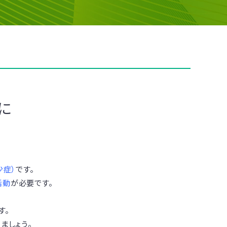
に
少症）
です。
活動
が必要です。
、
す。
ましょう。