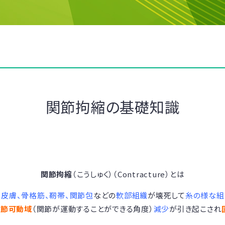
関節拘縮の基礎知識
関節拘縮
（こうしゅく）（Contracture）とは
（
皮膚、骨格筋、靭帯、関節包
などの
軟部組織
が壊死して
糸の様な組
関節可動域
（関節が運動することができる角度）
減少
が引き起こされ