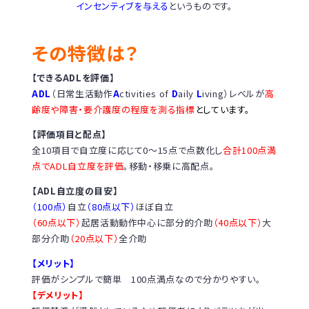
インセンティブを与える
というものです。
その特徴は？
【できるADLを評価】
ADL
（日常生活動作
A
ctivities of
D
aily
L
iving）レベルが
高
齢度や障害・要介護度の程度を測る指標
としています。
【評価項目と配点】
全10項目で自立度に応じて0〜15点で点数化し
合計100点満
点でADL自立度を評価
。移動・移乗に高配点。
【ADL自立度の目安】
（100点）
自立
（80点以下）
ほぼ自立
（60点以下）
起居活動動作中心に部分的介助
（40点以下）
大
部分介助
（20点以下）
全介助
【メリット】
評価がシンプルで簡単 100点満点なので分かりやすい。
【デメリット】