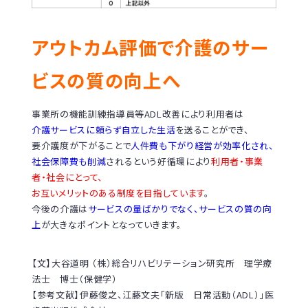
アウトカム評価で介護のサー
ビスの質の向上へ
事業所の機能訓練指導員等ADL改善により利用者は
介護サービスに頼らず自立した生活
を送ることができ、
要介護度が下がることで
人件費も下がり経営が効率化され、
社会保障費も削減
されるという好循環により
利用者・事業
者・社会にとって、
お互いメリットのある制度を目指しています
。
今後の介護は
サービスの量ばかりでなく、サービスの質の向
上
が大きなポイントとなっていきます。
【文】大谷道明 （株）総合リハビリテーション研究所 理学療
法士 博士（保健学）
【参考文献】伊藤俊之、江藤文夫「新版 日常活動（ADL）」医