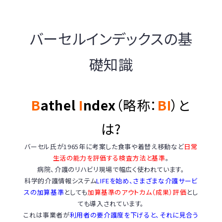
バーセルインデックスの基
礎知識
B
athel
I
ndex
（略称：
BI
）と
は?
バーセル氏が1965年に考案した食事や着替え移動など
日常
生活の能力を評価する検査方法と基準
。
病院、介護のリハビリ現場で幅広く使われています。
科学的介護情報システム
LIFEを始め、さまざまな介護サービ
スの加算基準
としても
加算基準のアウトカム（成果）評価
とし
ても導入されています。
これは事業者が
利用者の要介護度を下げると、それに見合う