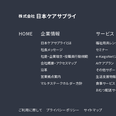
日本ケアサプライ
株式会社
HOME
企業情報
サービス
日本ケアサプライとは
福祉用具レン
社長メッセージ
セミナー
社是・企業理念・役職員行動規範
e-KaigoNe
会社概要・アクセスマップ
AIケアプラン
沿革
その他サポー
営業拠点案内
生活支援物販
マルチステークホルダー方針
食事サービス
おむつ配送サ
ご利用に際して
プライバシーポリシー
サイトマップ