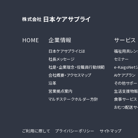
日本ケアサプライ
株式会社
HOME
企業情報
サービス
日本ケアサプライとは
福祉用具レン
社長メッセージ
セミナー
社是・企業理念・役職員行動規範
e-KaigoNe
会社概要・アクセスマップ
AIケアプラン
沿革
その他サポー
営業拠点案内
生活支援物販
マルチステークホルダー方針
食事サービス
おむつ配送サ
ご利用に際して
プライバシーポリシー
サイトマップ