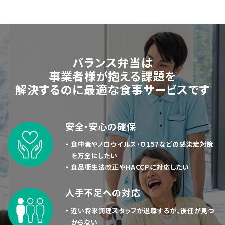
・2025年2月21日 アレルゲン一覧 訂正のお知らせ
朝ごはん ふつう食「オムレツ&ハムステーキ」のアレルゲ
ン表記に誤りがございましたので、アレルゲン一覧を訂正
バランス弁当は
いたしました。
事業者様が抱える課題を
ご迷惑をお掛けいたしましたこと、深くお詫び申し上げま
す。
解決するのに最適な食事サービスです
安全・安心の確保
・2025年2月3日 バランス弁当カタログを更新しました
・ 食中毒やノロウイルス・O157などの感染症対策
を万全にしたい
・ 食品衛生法改正やHACCPに対応したい
・2025年1月15日 アレルゲン一覧 更新のお知らせ
商品リニューアルに伴い、アレルゲン一覧を更新しまし
人手不足への対応
た。
・ 近い将来調理スタッフが退職するが、後任が見つ
からない