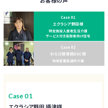
お客様の声
Case 01
エクラシア野田様
特定施設入居者生活介護
サービス付き高齢者向け住宅
Case 02
わらび接骨院DSC様
地域密着型通所介護
Case 01
エクラシア野田 攝津様