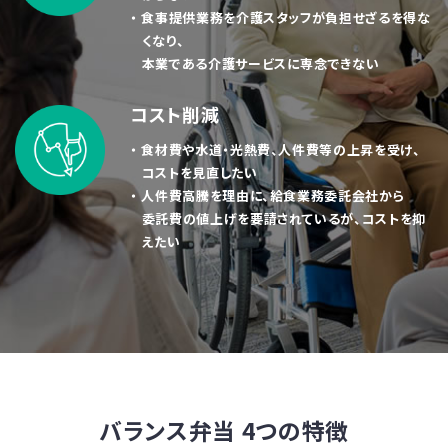
・ 食事提供業務を介護スタッフが負担せざるを得な
・2024年12月23日 無洗米カルローズ販売休止のお知
くなり、
らせ
本業である介護サービスに専念できない
全国的な米不足を受け、輸入米の需給もひっ迫しており
無洗米カルローズの調達が困難となりました。
コスト削減
つきましては、2025年1月31日納品をもって無洗米カル
・ 食材費や水道・光熱費、人件費等の上昇を受け、
ローズの販売を休止させていただきます。
コストを見直したい
ご迷惑をおかけいたしますが、ご理解の程よろしくお願い
・ 人件費高騰を理由に、給食業務委託会社から
いたします。
委託費の値上げを要請されているが、コストを抑
えたい
・2024年9月27日 バランス弁当カタログを更新しました
・2024年9月10日 アレルゲン一覧 更新のお知らせ
一部商品にアレルゲンの変更がございますので、アレルゲ
ン一覧を更新しました。
バランス弁当 4つの特徴