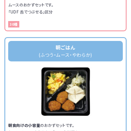
ムースのおかずセットです。
「UDF 舌でつぶせる」区分
30種
朝ごはん
(ふつう・ムース・
やわらか)
朝食向けの小容量
のおかずセットです。