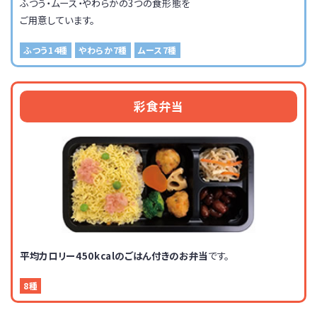
ふつう・ムース・やわらかの3つの食形態を
ご用意しています。
ふつう14種
やわらか7種
ムース7種
彩食弁当
平均カロリー450kcalのごはん付きのお弁当
です。
8種