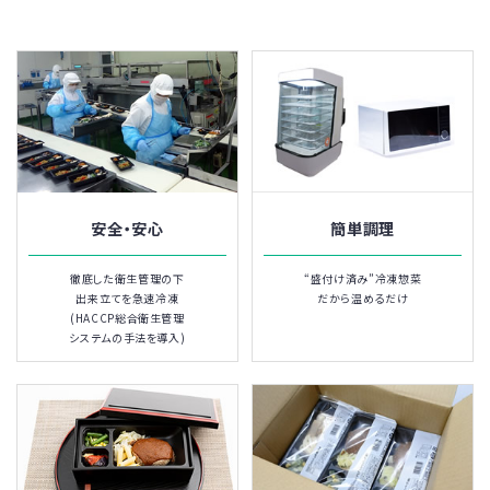
【対象商品】 ふつう食 SAS-307 メンチカツ
・2024年8月26日 パックごはん ご注文受付休止のお知
らせ
全国的な米不足を受け、弊社取扱い商品のパックごはん
全種類のご注文受付を休止いたします。
安全・安心
簡単調理
ご迷惑をおかけいたしますが、ご理解の程よろしくお願い
いたします。
徹底した衛生管理の下
“盛付け済み”冷凍惣菜
出来立てを急速冷凍
だから温めるだけ
(HACCP総合衛生管理
システムの手法を導入)