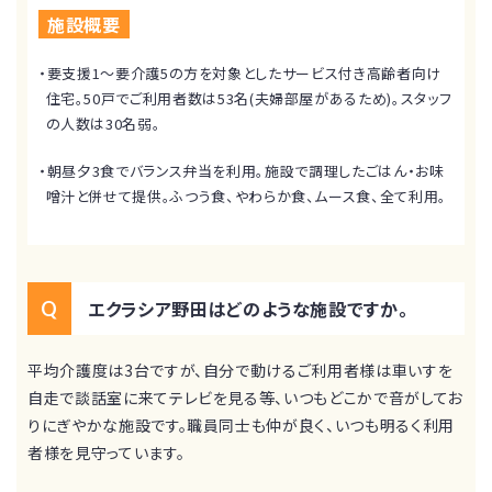
施設概要
・要支援1～要介護5の方を対象としたサービス付き高齢者向け
住宅。50戸でご利用者数は53名(夫婦部屋があるため)。スタッフ
の人数は30名弱。
・朝昼夕3食でバランス弁当を利用。施設で調理したごはん・お味
噌汁と併せて提供。ふつう食、やわらか食、ムース食、全て利用。
エクラシア野田はどのような施設ですか。
平均介護度は3台ですが、自分で動けるご利用者様は車いすを
自走で談話室に来てテレビを見る等、いつもどこかで音がしてお
りにぎやかな施設です。職員同士も仲が良く、いつも明るく利用
者様を見守っています。