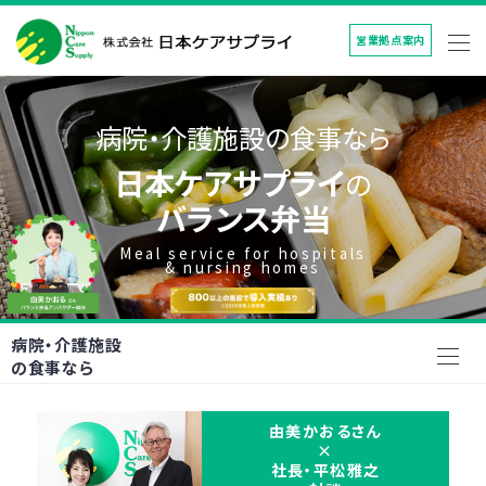
営業拠点案内
病院・介護施設の食事なら
日本ケアサプライ
の
バランス弁当
Meal service for hospitals
& nursing homes
病院・介護施設
の食事なら
由美かおるさん
×
社長・平松雅之