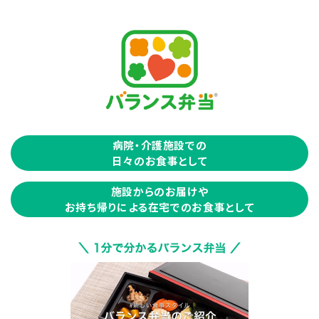
・2026年2月13日 アレルゲン一覧 更新のお知らせ
一部商品にアレルゲンの変更がございますので、アレルゲ
ン一覧を更新しました。
病院・介護施設での
・2025年10月2日 アレルゲン一覧 更新のお知らせ
日々のお食事として
商品リニューアルに伴い、アレルゲン一覧を更新しまし
た。
施設からのお届けや
お持ち帰りによる在宅でのお食事として
・2025年9月9日 バランス弁当カタログを更新しました
・2025年8月20日 アレルゲン一覧 更新のお知らせ