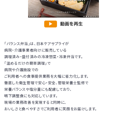
商品リニューアルに伴い、アレルゲン一覧を更新しまし
た。
・2025年5月27日 タレントの由美かおるさんと弊社代
表 平松の対談内容を掲載いたしました
「バランス弁当」は、日本ケアサプライが
病院・介護事業者向けに販売している
調理済み・盛付済みの冷凍惣菜・冷凍弁当です。
「温めるだけの簡単調理」で
・2025年4月17日 アレルゲン一覧 更新のお知らせ
病院や介護施設での
一部商品にアレルゲンの変更がございますので、アレルゲ
ご利用者への食事提供業務を大幅に省力化します。
ン一覧を更新しました。
徹底した衛生管理で安心・安全、管理栄養士監修で
栄養バランスや塩分量にも配慮しており、
嚥下調整食にも対応しています。
・2025年3月14日 アレルゲン一覧 更新のお知らせ
現場の業務改善を実現すると同時に、
一部商品にアレルゲンの変更がございますので、アレルゲ
おいしさと食べやすさでご利用者に笑顔をお届けします。
ン一覧を更新しました。